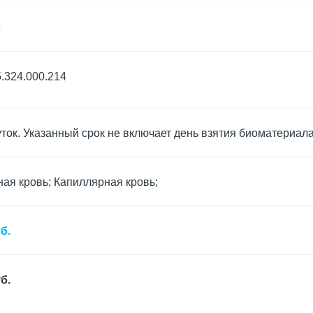
4
.324.000.214
уток. Указанный срок не включает день взятия биоматериал
ая кровь; Капиллярная кровь;
б.
б.