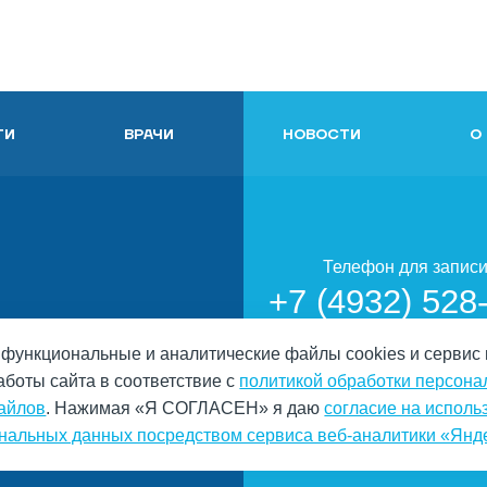
ГИ
ВРАЧИ
НОВОСТИ
О
Телефон для запис
+7 (4932) 528
, функциональные и аналитические файлы cookies и сервис
аботы сайта в соответствие с
политикой обработки персон
файлов
. Нажимая «Я СОГЛАСЕН» я даю
согласие на исполь
ьных данных
нальных данных посредством сервиса веб-аналитики «Янд
альных данных