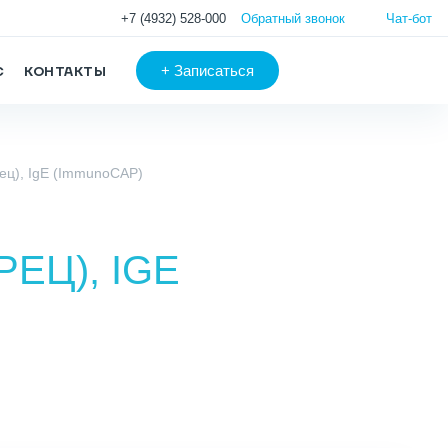
+7 (4932) 528-000
Обратный звонок
Чат-бот
+
Записаться
С
КОНТАКТЫ
рец), IgE (ImmunoCAP)
РЕЦ), IGE