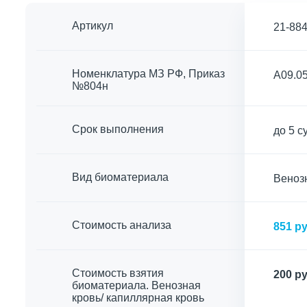
Артикул
21-88
Номенклатура МЗ РФ, Приказ
A09.05
№804н
Срок выполнения
до 5 с
Вид биоматериала
Венозн
Cтоимость анализа
851 ру
Стоимость взятия
200 ру
биоматериала. Венозная
кровь/ капиллярная кровь