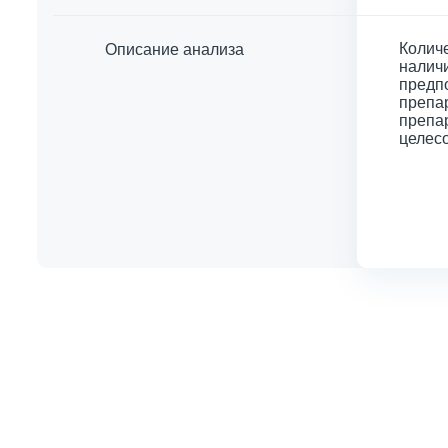
Колич
Описание анализа
наличи
предп
препа
препа
целес