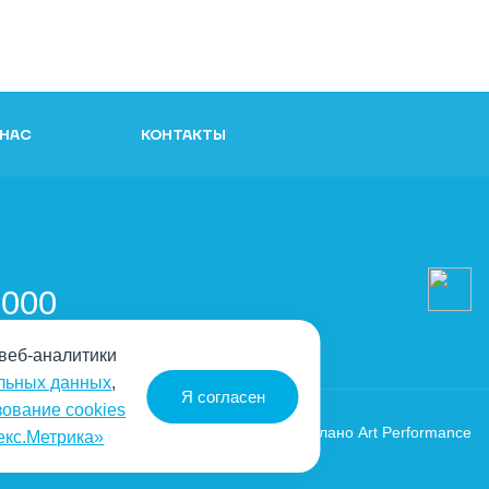
 НАС
КОНТАКТЫ
и
-000
 веб-аналитики
альных данных
,
Я согласен
зование cookies
Сделано Аrt Performance
екс.Метрика»