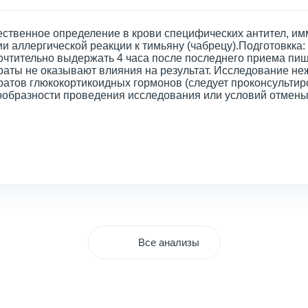
ественное определение в крови специфических антител, и
и аллергической реакции к тимьяну (чабрецу).Подготовкка:
очтительно выдержать 4 часа после последнего приема пищ
раты не оказывают влияния на результат. Исследование н
ратов глюкокортикоидных гормонов (следует проконсультир
ообразности проведения исследования или условий отмены
Все анализы