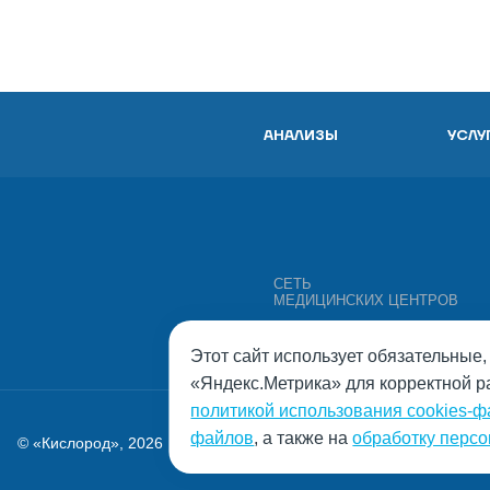
АНАЛИЗЫ
УСЛУ
СЕТЬ
МЕДИЦИНСКИХ ЦЕНТРОВ
Этот сайт использует обязательные
«Яндекс.Метрика» для корректной р
политикой использования cookies-
Политика обработки персонал
файлов
, а также на
обработку персо
© «Кислород», 2026
Согласие на обработку персон