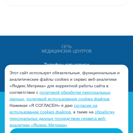
СЕТЬ
МЕДИЦИНСКИХ ЦЕНТРОВ
Телефон для записи
+7 (4932) 528-000
Этот сайт использует обязательные, функциональные и
аналитические файлы cookies и сервис веб-аналитики
«Яндекс.Метрика» для корректной работы сайта в
соответствие с
политикой обработки персональных
данных
,
политикой использования cookies-файлов
.
Нажимая «Я СОГЛАСЕН» я даю
согласие на
использование cookies файлов
, а также на
обработку
персональных данных посредством сервиса веб-
Политика обработки персональных данных
аналитики «Яндекс.Метрика»
Согласие на обработку персональных данных