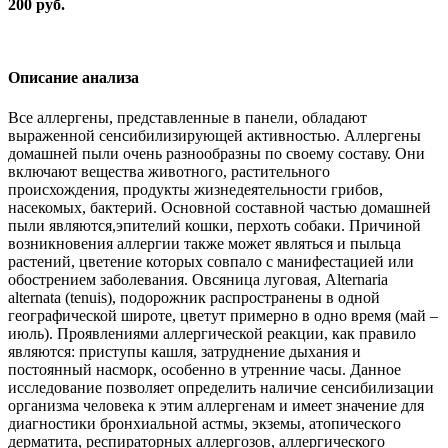
200 руб.
Описание анализа
Все аллергены, представленные в панели, обладают
выраженной сенсибилизирующей активностью. Аллергены
домашней пыли очень разнообразны по своему составу. Они
включают вещества животного, растительного
происхождения, продукты жизнедеятельности грибов,
насекомых, бактерий. Основной составной частью домашней
пыли являются,эпителий кошки, перхоть собаки. Причиной
возникновения аллергии также может являться и пыльца
растений, цветение которых совпало с манифестацией или
обострением заболевания. Овсяница луговая, Alternaria
alternata (tenuis), подорожник распространены в одной
географической широте, цветут примерно в одно время (май –
июль). Проявлениями аллергической реакции, как правило
являются: приступы кашля, затруднение дыхания и
постоянный насморк, особенно в утренние часы. Данное
исследование позволяет определить наличие сенсибилизации
организма человека к этим аллергенам и имеет значение для
диагностики бронхиальной астмы, экземы, атопического
дерматита, респираторных аллергозов, аллергического