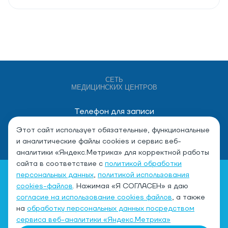
СЕТЬ
МЕДИЦИНСКИХ ЦЕНТРОВ
Телефон для записи
+7 (4932) 528-000
Этот сайт использует обязательные, функциональные
и аналитические файлы cookies и сервис веб-
аналитики «Яндекс.Метрика» для корректной работы
сайта в соответствие с
политикой обработки
персональных данных
,
политикой использования
cookies-файлов
. Нажимая «Я СОГЛАСЕН» я даю
согласие на использование cookies файлов
, а также
на
обработку персональных данных посредством
Политика обработки персональных данных
сервиса веб-аналитики «Яндекс.Метрика»
Согласие на обработку персональных данных