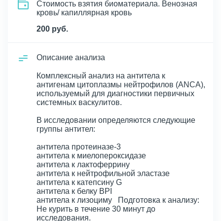
Стоимость взятия биоматериала. Венозная
кровь/ капиллярная кровь
200 руб.
Описание анализа
Комплексный анализ на антитела к
антигенам цитоплазмы нейтрофилов (ANCA),
используемый для диагностики первичных
системных васкулитов.
В исследовании определяются следующие
группы антител:
антитела протеиназе-3
антитела к миелопероксидазе
антитела к лактоферрину
антитела к нейтрофильной эластазе
антитела к катепсину G
антитела к белку BPI
антитела к лизоциму Подготовка к анализу:
Не курить в течение 30 минут до
исследования.