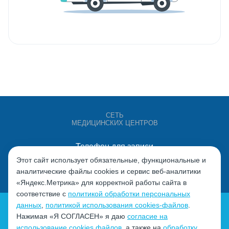
СЕТЬ
МЕДИЦИНСКИХ ЦЕНТРОВ
Телефон для записи
+7 (4932) 528-000
Этот сайт использует обязательные, функциональные и
аналитические файлы cookies и сервис веб-аналитики
«Яндекс.Метрика» для корректной работы сайта в
соответствие с
политикой обработки персональных
данных
,
политикой использования cookies-файлов
.
Нажимая «Я СОГЛАСЕН» я даю
согласие на
использование cookies файлов
, а также на
обработку