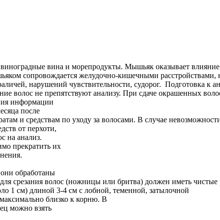
 виноградные вина и морепродукты. Мышьяк оказывает влияние 
шьяком сопровождается желудочно-кишечными расстройствами, 
раличей, нарушений чувствительности, судорог. Подготовка к а
ие волос не препятствуют анализу. При сдаче окрашенных волос
твия информации
есяца после
там и средствам по уходу за волосами. В случае невозможности
дств от перхоти,
с на анализ.
имо прекратить их
енения.
у они обработаны
 для срезания волос (ножницы или бритва) должен иметь чистые
ло 1 см) длиной 3-4 см с лобной, теменной, затылочной
 максимально близко к корню. В
зец можно взять