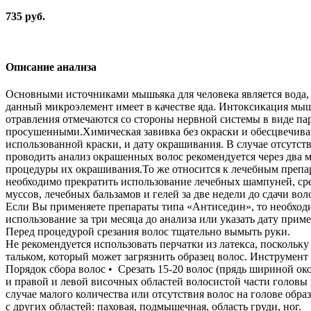
735 руб.
Описание анализа
Основными источниками мышьяка для человека является вода,
данный микроэлемент имеет в качестве яда. Интоксикация мы
отравления отмечаются со стороны нервной системы в виде па
просушенными.Химическая завивка без окраски и обесцвечиван
использованной краски, и дату окрашивания. В случае отсутс
проводить анализ окрашенных волос рекомендуется через два м
процедуры их окрашивания.То же относится к лечебным препара
необходимо прекратить использование лечебных шампуней, сре
муссов, лечебных бальзамов и гелей за две недели до сдачи воло
Если Вы применяете препараты типа «Антиседин», то необход
использование за три месяца до анализа или указать дату прим
Перед процедурой срезания волос тщательно вымыть руки.
Не рекомендуется использовать перчатки из латекса, поскольк
тальком, который может загрязнить образец волос. Инструмент
Порядок сбора волос • Срезать 15-20 волос (прядь шириной око
и правой и левой височных областей волосистой части головы
случае малого количества или отсутствия волос на голове обра
с других областей: паховая, подмышечная, область груди, ног.