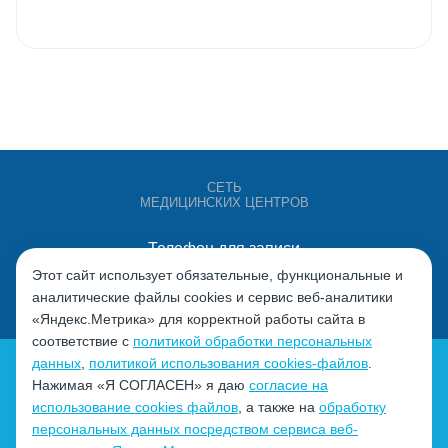
СЕТЬ
МЕДИЦИНСКИХ ЦЕНТРОВ
Телефон для записи
+7 (4932) 528-000
Этот сайт использует обязательные, функциональные и
аналитические файлы cookies и сервис веб-аналитики
«Яндекс.Метрика» для корректной работы сайта в
соответствие с
политикой обработки персональных
данных
,
политикой использования cookies-файлов
.
Нажимая «Я СОГЛАСЕН» я даю
согласие на
использование cookies файлов
, а также на
обработку
персональных данных посредством сервиса веб-
Политика обработки персональных данных