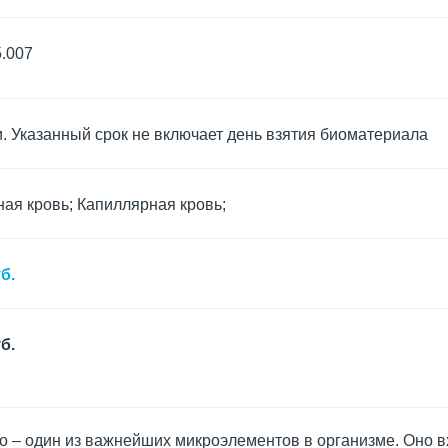
5.007
и. Указанный срок не включает день взятия биоматериала
ая кровь; Капиллярная кровь;
б.
б.
 – один из важнейших микроэлементов в организме. Оно вх