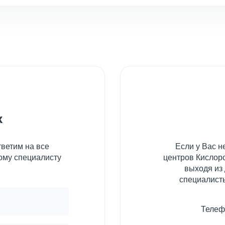
к
ветим на все
Если у Вас 
ому специалисту
центров Кислоро
выходя из
специалисты
Телеф