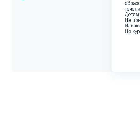
образо
течени
Детям 
Не при
Исклю
Не кур