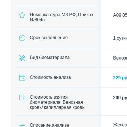
Номенклатура МЗ РФ, Приказ
A09.0
№804н
Срок выполнения
1 сутк
Вид биоматериала
Венозн
Cтоимость анализа
229 ру
Стоимость взятия
200 ру
биоматериала. Венозная
кровь/ капиллярная кровь
Железо
Описание анализа