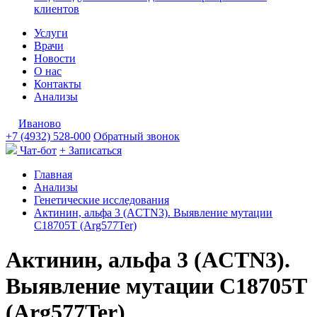
клиентов
Услуги
Врачи
Новости
О нас
Контакты
Анализы
Иваново
+7 (4932) 528-000
Обратный звонок
Чат-бот
+ Записаться
Главная
Анализы
Генетические исследования
Актинин, альфа 3 (ACTN3). Выявление мутации
C18705T (Arg577Ter)
Актинин, альфа 3 (ACTN3).
Выявление мутации C18705T
(Arg577Ter)