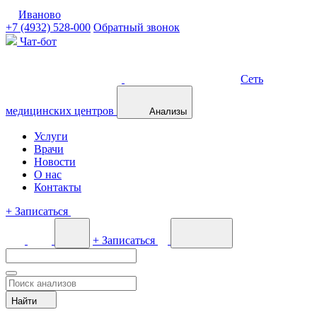
Иваново
+7 (4932) 528-000
Обратный звонок
Чат-бот
Сеть
медицинских центров
Анализы
Услуги
Врачи
Новости
О нас
Контакты
+
Записаться
+
Записаться
Найти