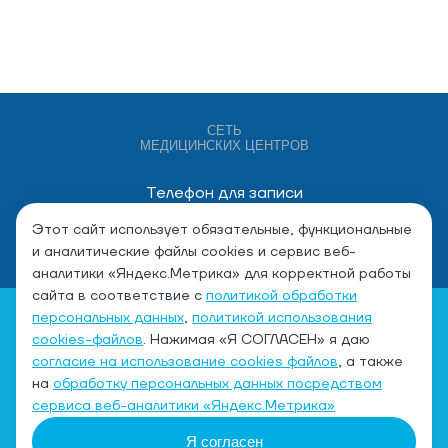
СЕТЬ
МЕДИЦИНСКИХ ЦЕНТРОВ
Телефон для записи
+7 (4932) 528-000
Этот сайт использует обязательные, функциональные
и аналитические файлы cookies и сервис веб-
аналитики «Яндекс.Метрика» для корректной работы
сайта в соответствие с
политикой обработки
персональных данных
,
политикой использования
cookies-файлов
. Нажимая «Я СОГЛАСЕН» я даю
согласие на использование cookies файлов
, а также
на
обработку персональных данных посредством
Политика обработки персональных данных
сервиса веб-аналитики «Яндекс.Метрика»
Согласие на обработку персональных данных
Я согласен