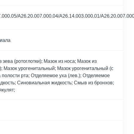
.000.05/A26.20.007.000.04/A26.14.003.000.01/A26.20.007.000
риала
з зева (ротоглотки); Мазок из носа; Мазок из
.); Мазок урогенитальный; Мазок урогенитальный (с
полости рта; Отделяемое уха (лев.); Отделяемое
идкость; Синовиальная жидкость; Смыв из бронхов;
якулят;