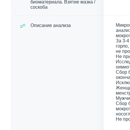
биоматериала. Взятие мазка /
соскоба
Микро
Описание анализа
анализ
мокро
За 3-4
горло,
не про
Не при
Иссле
химио
Сбор б
оконч
Исключ
Женщи
менстр
Мужчин
Сбор 
мокрот
носогл
Не про