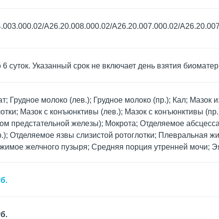
.003.000.02/A26.20.008.000.02/A26.20.007.000.02/A26.20.007
о 6 суток. Указанный срок не включает день взятия биомате
т; Грудное молоко (лев.); Грудное молоко (пр.); Кал; Мазок и
отки; Мазок с конъюнктивы (лев.); Мазок с конъюнктивы (пр
ом предстательной железы); Мокрота; Отделяемое абсцесса 
р.); Отделяемое язвы слизистой ротоглотки; Плевральная ж
жимое желчного пузыря; Средняя порция утренней мочи; Э
б.
б.