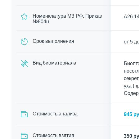
Номенклатура МЗ РФ, Приказ
A26.14
№804н
Срок выполнения
от 5 д
Вид биоматериала
Биопта
носогл
секрет
уха (п
Содер
Cтоимость анализа
945 ру
Стоимость взятия
350 ру