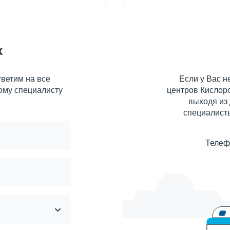
к
ветим на все
Если у Вас 
ому специалисту
центров Кислоро
выходя из
специалисты
Телеф