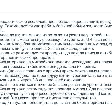
биологическое исследование, позволяющее выявить возбуд
у: Рекомендуется употребить большой объем жидкости (чис
ты.
 часа до взятия мазков из ротоглотки (зева) не употреблять п
 не жевать жевательную резинку, не курить. За 3-4 часа до 
мывать нос. Взятие мазков оптимально выполнять утром, ср
нимать пищу в течение 1-2 часа до исследования.
дование рекомендуется проводить до начала приема антиби
терапевтических препаратов.
иоматериале на микробиологические исследования производ
ания приема антибиотиков или до начала их приема
ить (по согласованию с врачом) прием мочегонных препара
нам исследование (процедуру взятия урогенитального мазк
уации или через 2-3 дня после её окончания.
ам - не мочиться в течение 3 часов до взятия урогенитальн
биоматериала рекомендуется проводить утром. Для исслед
у, полученную в процессе глубокого откашливания. В конт
отки! Это может привести к искажению результатов.
водить туалет полости рта в день взятия биоматериала на