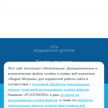
СЕТЬ
МЕДИЦИНСКИХ ЦЕНТРОВ
Телефон для записи
+7 (4932) 528-000
Этот сайт использует обязательные, функциональные и
аналитические файлы cookies и сервис веб-аналитики
«Яндекс.Метрика» для корректной работы сайта в
соответствие с
политикой обработки персональных
данных
,
политикой использования cookies-файлов
.
Нажимая «Я СОГЛАСЕН» я даю
согласие на
использование cookies файлов
, а также на
обработку
персональных данных посредством сервиса веб-
Политика обработки персональных данных