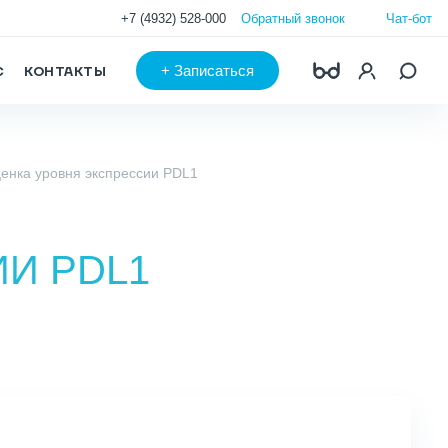
+7 (4932) 528-000
Обратный звонок
Чат-бот
+
Записаться
С
КОНТАКТЫ
енка уровня экспрессии PDL1
И PDL1