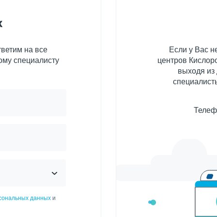
к
ветим на все
Если у Вас 
ому специалисту
центров Кислоро
выходя из
специалисты
Телеф
рсональных данных
и