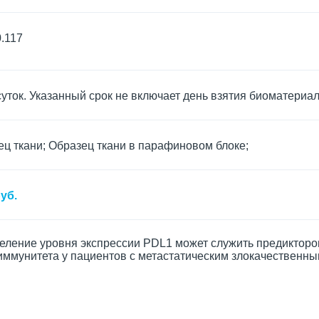
.117
суток. Указанный срок не включает день взятия биоматериа
ц ткани; Образец ткани в парафиновом блоке;
уб.
еление уровня экспрессии PDL1 может служить предикторо
 иммунитета у пациентов с метастатическим злокачественн