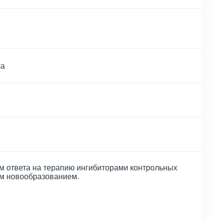
ла
м ответа на терапию ингибиторами контрольных
ым новообразованием.