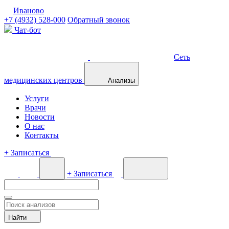
Иваново
+7 (4932) 528-000
Обратный звонок
Чат-бот
Сеть
медицинских центров
Анализы
Услуги
Врачи
Новости
О нас
Контакты
+
Записаться
+
Записаться
Найти