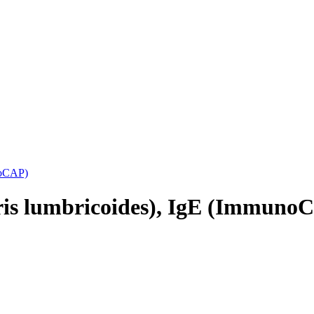
noCAP)
ris lumbricoides), IgE (Immuno