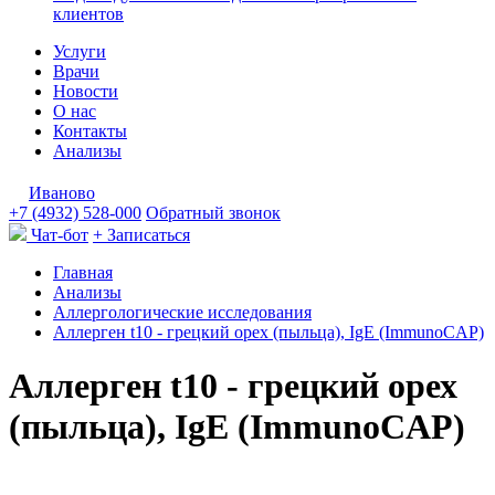
клиентов
Услуги
Врачи
Новости
О нас
Контакты
Анализы
Иваново
+7 (4932) 528-000
Обратный звонок
Чат-бот
+ Записаться
Главная
Анализы
Аллергологические исследования
Аллерген t10 - грецкий орех (пыльца), IgE (ImmunoCAP)
Аллерген t10 - грецкий орех
(пыльца), IgE (ImmunoCAP)