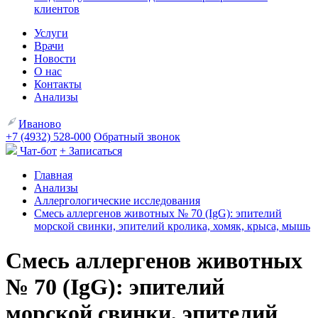
клиентов
Услуги
Врачи
Новости
О нас
Контакты
Анализы
Иваново
+7 (4932) 528-000
Обратный звонок
Чат-бот
+ Записаться
Главная
Анализы
Аллергологические исследования
Смесь аллергенов животных № 70 (IgG): эпителий
морской свинки, эпителий кролика, хомяк, крыса, мышь
Смесь аллергенов животных
№ 70 (IgG): эпителий
морской свинки, эпителий