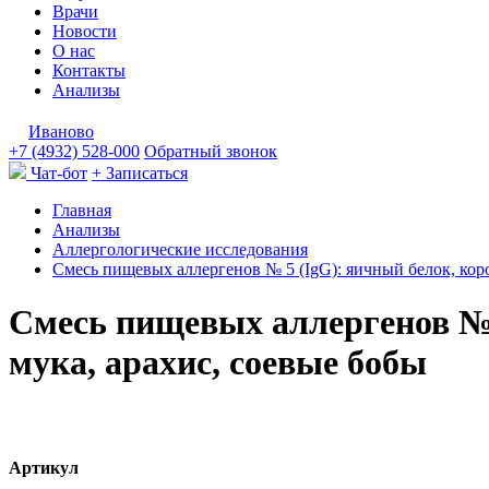
Врачи
Новости
О нас
Контакты
Анализы
Иваново
+7 (4932) 528-000
Обратный звонок
Чат-бот
+ Записаться
Главная
Анализы
Аллергологические исследования
Смесь пищевых аллергенов № 5 (IgG): яичный белок, коро
Смесь пищевых аллергенов № 
мука, арахис, соевые бобы
Артикул