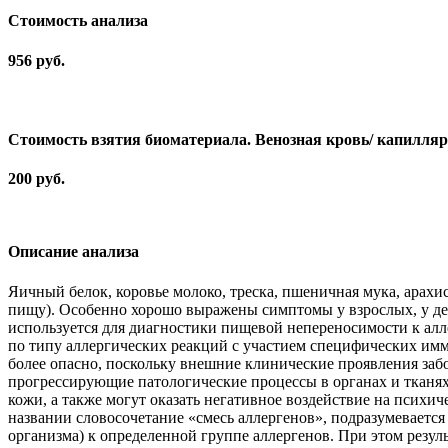
Cтоимость анализа
956 руб.
Стоимость взятия биоматериала. Венозная кровь/ капилля
200 руб.
Описание анализа
Яичный белок, коровье молоко, треска, пшеничная мука, арахи
пищу). Особенно хорошо выражены симптомы у взрослых, у де
используется для диагностики пищевой непереносимости к алл
по типу аллергических реакций с участием специфических имм
более опасно, поскольку внешние клинические проявления забо
прогрессирующие патологические процессы в органах и тканях
кожи, а также могут оказать негативное воздействие на психи
названии словосочетание «смесь аллергенов», подразумеваетс
организма) к определенной группе аллергенов. При этом резуль