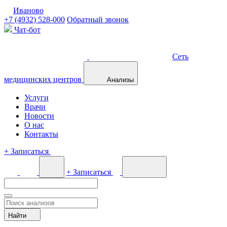
Иваново
+7 (4932) 528-000
Обратный звонок
Чат-бот
Сеть
медицинских центров
Анализы
Услуги
Врачи
Новости
О нас
Контакты
+
Записаться
+
Записаться
Найти