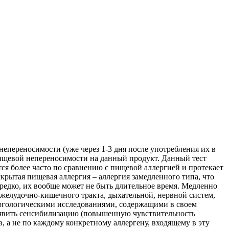
епереносимости (уже через 1-3 дня после употребления их в
пищевой непереносимости на данный продукт. Данный тест
ся более часто по сравнению с пищевой аллергией и протекает
крытая пищевая аллергия – аллергия замедленного типа, что
 редко, их вообще может не быть длительное время. Медленно
желудочно-кишечного тракта, дыхательной, нервной систем,
ллергологическими исследованиями, содержащими в своем
выявить сенсибилизацию (повышенную чувствительность
, а не по каждому конкретному аллергену, входящему в эту