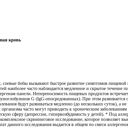
рная кровь
с, соевые бобы вызывают быстрое развитие симптомов пищевой н
тей наиболее часто наблюдается медленное и скрытое течение 
ергенам панели. Непереносимость пищевых продуктов встречает
уноглобулинов G (IgG-опосредованных). При этом развивается с
левания будут развиваться медленно (до нескольких суток), а не
 организма часто могут приводить к хроническим заболеваниям 
ческую сферу (депрессии, гипервозбудимость у детей). * Под а
я комплексное скрининговое исследование, которое позволяет 
тат данного исследования выдается в общем по смеси аллергенов