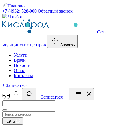
Иваново
+7 (4932) 528-000
Обратный звонок
Чат-бот
Сеть
медицинских центров
Анализы
Услуги
Врачи
Новости
О нас
Контакты
+
Записаться
+
Записаться
Найти