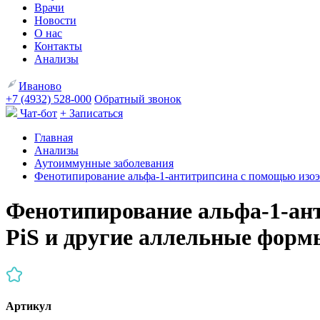
Врачи
Новости
О нас
Контакты
Анализы
Иваново
+7 (4932) 528-000
Обратный звонок
Чат-бот
+ Записаться
Главная
Анализы
Аутоиммунные заболевания
Фенотипирование альфа-1-антитрипсина с помощью изоэл
Фенотипирование альфа-1-ант
PiS и другие аллельные форм
Артикул