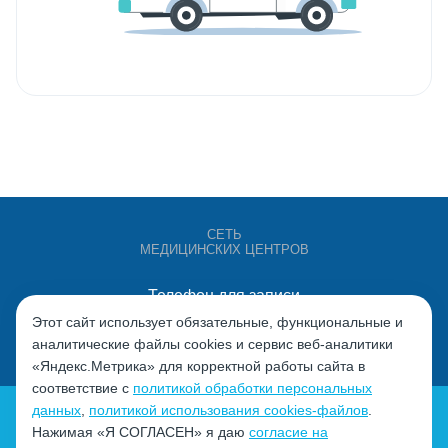
СЕТЬ
МЕДИЦИНСКИХ ЦЕНТРОВ
Телефон для записи
+7 (4932) 528-000
Этот сайт использует обязательные, функциональные и
аналитические файлы cookies и сервис веб-аналитики
«Яндекс.Метрика» для корректной работы сайта в
соответствие с
политикой обработки персональных
данных
,
политикой использования cookies-файлов
.
Нажимая «Я СОГЛАСЕН» я даю
согласие на