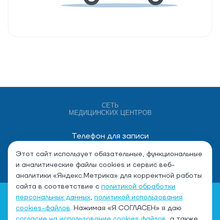
СЕТЬ
МЕДИЦИНСКИХ ЦЕНТРОВ
Телефон для записи
+7 (4932) 528-000
Этот сайт использует обязательные, функциональные
и аналитические файлы cookies и сервис веб-
аналитики «Яндекс.Метрика» для корректной работы
сайта в соответствие с
политикой обработки
персональных данных
,
политикой использования
cookies-файлов
. Нажимая «Я СОГЛАСЕН» я даю
согласие на использование cookies файлов
, а также