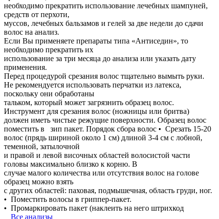
необходимо прекратить использование лечебных шампуней,
средств от перхоти,
муссов, лечебных бальзамов и гелей за две недели до сдачи
волос на анализ.
Если Вы применяете препараты типа «Антиседин», то
необходимо прекратить их
использование за три месяца до анализа или указать дату
применения.
Перед процедурой срезания волос тщательно вымыть руки.
Не рекомендуется использовать перчатки из латекса,
поскольку они обработаны
тальком, который может загрязнить образец волос.
Инструмент для срезания волос (ножницы или бритва)
должен иметь чистые режущие поверхности. Образец волос
поместить в зип пакет. Порядок сбора волос • Срезать 15-20
волос (прядь шириной около 1 см) длиной 3-4 см с лобной,
теменной, затылочной
и правой и левой височных областей волосистой части
головы максимально близко к корню. В
случае малого количества или отсутствия волос на голове
образец можно взять
с других областей: паховая, подмышечная, область груди, ног.
• Поместить волосы в гриппер-пакет.
• Промаркировать пакет (наклеить на него штрихкод
Все анализы