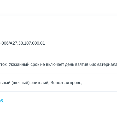
4
.006/A27.30.107.000.01
уток. Указанный срок не включает день взятия биоматериал
ьный (щечный) эпителий; Венозная кровь;
б.