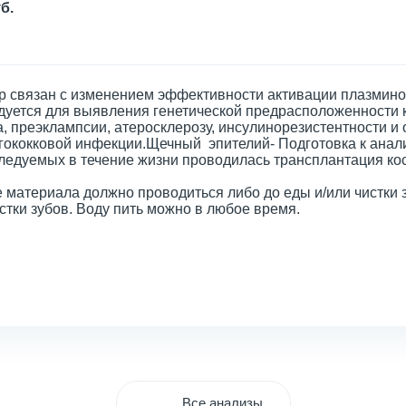
б.
р связан с изменением эффективности активации плазмино
дуется для выявления генетической предрасположенности 
, преэклампсии, атеросклерозу, инсулинорезистентности и
гококковой инфекции.Щечный эпителий- Подготовка к анали
ледуемых в течение жизни проводилась трансплантация кос
 материала должно проводиться либо до еды и/или чистки з
стки зубов. Воду пить можно в любое время.
Все анализы