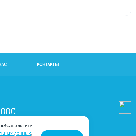
НАС
КОНТАКТЫ
и
-000
 веб-аналитики
альных данных
,