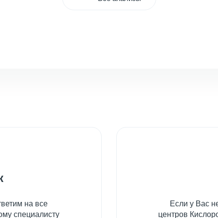
к
ветим на все
Если у Вас 
ому специалисту
центров Кислоро