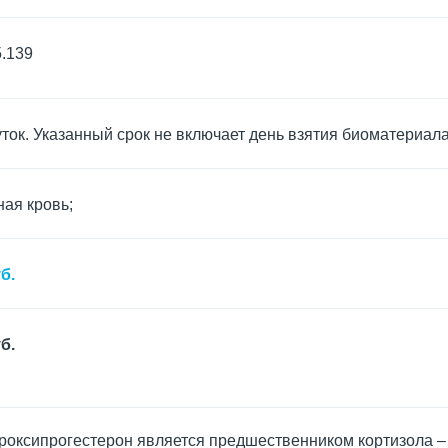
5.139
уток. Указанный срок не включает день взятия биоматериал
ая кровь;
б.
б.
дроксипрогестерон является предшественником кортизола –