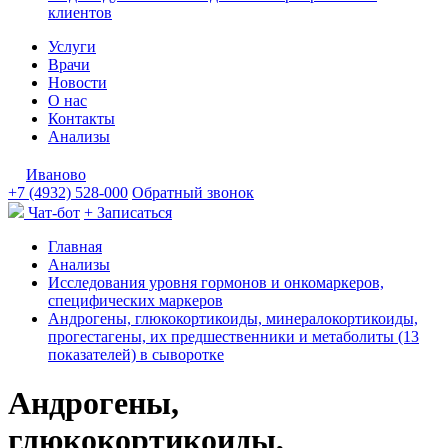
клиентов
Услуги
Врачи
Новости
О нас
Контакты
Анализы
Иваново
+7 (4932) 528-000
Обратный звонок
Чат-бот
+ Записаться
Главная
Анализы
Исследования уровня гормонов и онкомаркеров,
специфических маркеров
Андрогены, глюкокортикоиды, минералокортикоиды,
прогестагены, их предшественники и метаболиты (13
показателей) в сыворотке
Андрогены,
глюкокортикоиды,