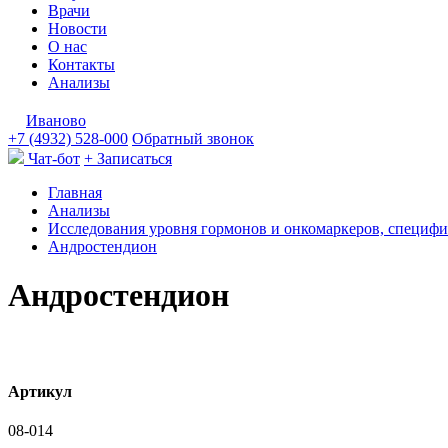
Врачи
Новости
О нас
Контакты
Анализы
Иваново
+7 (4932) 528-000
Обратный звонок
Чат-бот
+ Записаться
Главная
Анализы
Исследования уровня гормонов и онкомаркеров, специфи
Андростендион
Андростендион
Артикул
08-014