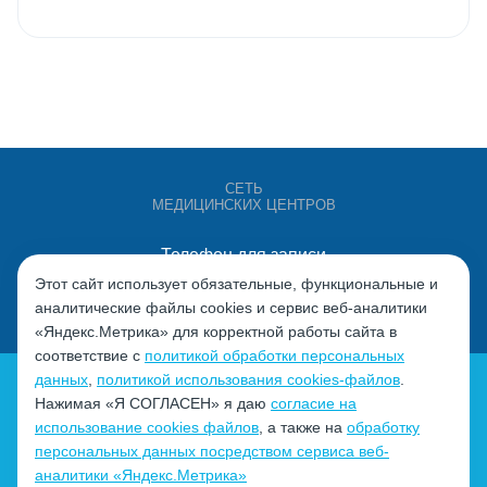
СЕТЬ
МЕДИЦИНСКИХ ЦЕНТРОВ
Телефон для записи
+7 (4932) 528-000
Этот сайт использует обязательные, функциональные и
аналитические файлы cookies и сервис веб-аналитики
«Яндекс.Метрика» для корректной работы сайта в
соответствие с
политикой обработки персональных
данных
,
политикой использования cookies-файлов
.
Нажимая «Я СОГЛАСЕН» я даю
согласие на
использование cookies файлов
, а также на
обработку
персональных данных посредством сервиса веб-
Политика обработки персональных данных
аналитики «Яндекс.Метрика»
Согласие на обработку персональных данных