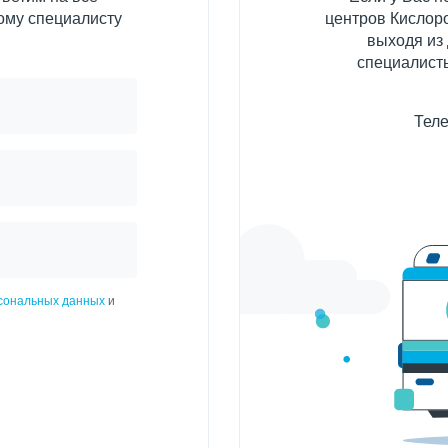
ому специалисту
центров Кислоро
выходя из
специалисты
Теле
рсональных данных
и