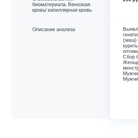
биоматериала. Венозная
кровь/ капиллярная кровь
Выявле
Описание анализа
генети
(зева)
курить
оптима
Сбор 
Женщи
менстр
Мужчин
Мужчин