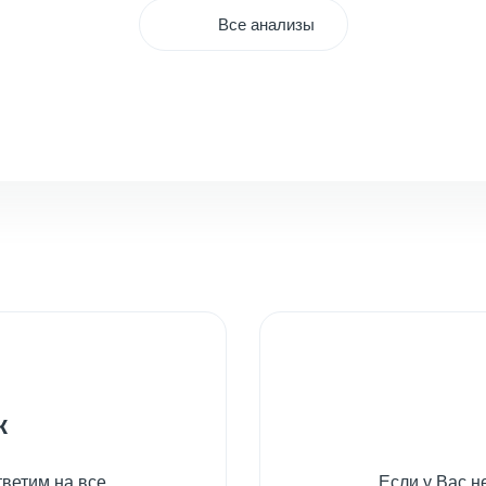
Все анализы
к
ветим на все
Если у Вас 