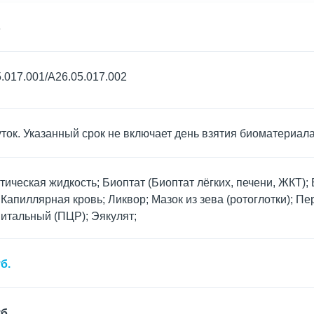
3
.017.001/A26.05.017.002
уток. Указанный срок не включает день взятия биоматериал
ическая жидкость; Биоптат (Биоптат лёгких, печени, ЖКТ)
 Капиллярная кровь; Ликвор; Мазок из зева (ротоглотки); 
итальный (ПЦР); Эякулят;
б.
б.