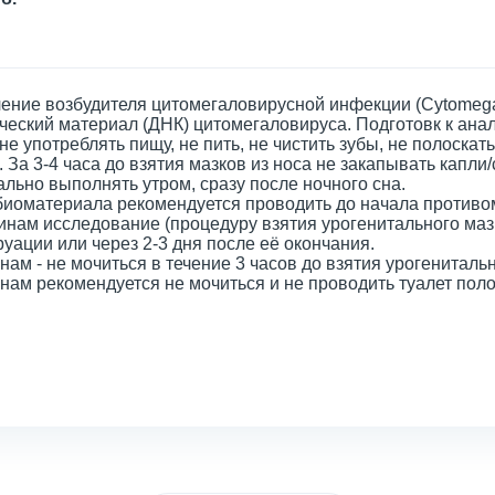
ние возбудителя цитомегаловирусной инфекции (Cytomegalo
ческий материал (ДНК) цитомегаловируса. Подготовк к анали
 не употреблять пищу, не пить, не чистить зубы, не полоскат
. За 3-4 часа до взятия мазков из носа не закапывать капли
льно выполнять утром, сразу после ночного сна.
биоматериала рекомендуется проводить до начала противо
нам исследование (процедуру взятия урогенитального мазк
уации или через 2-3 дня после её окончания.
ам - не мочиться в течение 3 часов до взятия урогенитальн
ам рекомендуется не мочиться и не проводить туалет поло