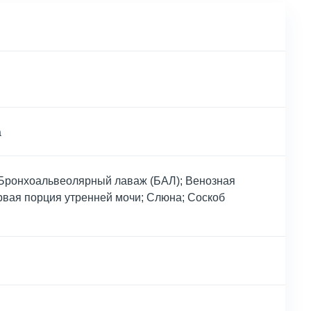
а
; Бронхоальвеолярный лаваж (БАЛ); Венозная
Первая порция утренней мочи; Слюна; Соскоб