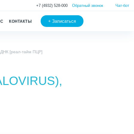
+7 (4932) 528-000
Обратный звонок
Чат-бот
+
Записаться
АС
КОНТАКТЫ
 ДНК [реал-тайм ПЦР]
LOVIRUS),