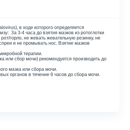
virus), в ходе которого определяется
зу: За 3-4 часа до взятия мазков из ротоглотки
ь рот/горло, не жевать жевательную резинку, не
/спреи и не промывать нос. Взятие мазков
микробной терапии.
а или сбор мочи) рекомендуется производить до
ого мазка или сбора мочи.
вых органов в течение 6 часов до сбора мочи.