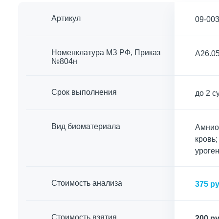
Артикул
09-00
Номенклатура МЗ РФ, Приказ
A26.05
№804н
Срок выполнения
до 2 с
Вид биоматериала
Амниот
кровь;
уроген
Cтоимость анализа
375 ру
Стоимость взятия
200 ру