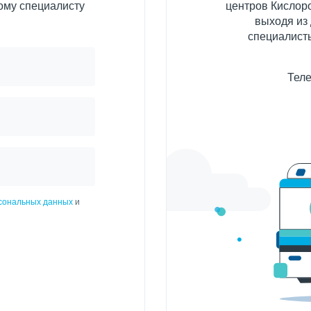
ому специалисту
центров Кислоро
выходя из
специалисты
Теле
рсональных данных
и