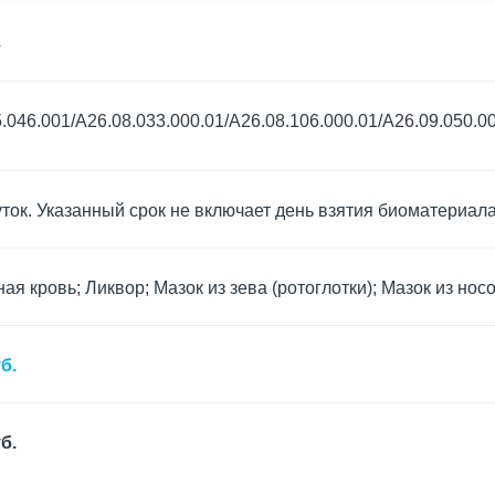
4
.046.001/A26.08.033.000.01/A26.08.106.000.01/A26.09.050.0
уток. Указанный срок не включает день взятия биоматериал
ая кровь; Ликвор; Мазок из зева (ротоглотки); Мазок из но
б.
б.