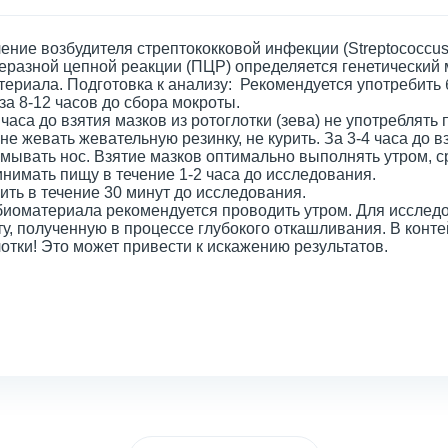
ние возбудителя стрептококковой инфекции (Streptococcus
еразной цепной реакции (ПЦР) определяется генетический 
териала. Подготовка к анализу: Рекомендуется употребить
за 8-12 часов до сбора мокроты.
 часа до взятия мазков из ротоглотки (зева) не употреблять п
 не жевать жевательную резинку, не курить. За 3-4 часа до 
мывать нос. Взятие мазков оптимально выполнять утром, ср
нимать пищу в течение 1-2 часа до исследования.
ить в течение 30 минут до исследования.
биоматериала рекомендуется проводить утром. Для исслед
у, полученную в процессе глубокого откашливания. В конт
отки! Это может привести к искажению результатов.