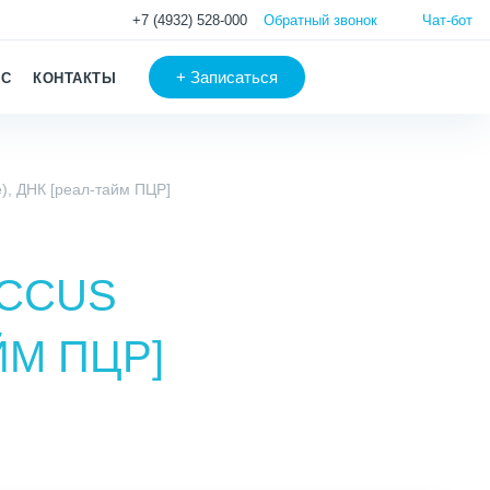
+7 (4932) 528-000
Обратный звонок
Чат-бот
+
Записаться
АС
КОНТАКТЫ
), ДНК [реал-тайм ПЦР]
OCCUS
ЙМ ПЦР]