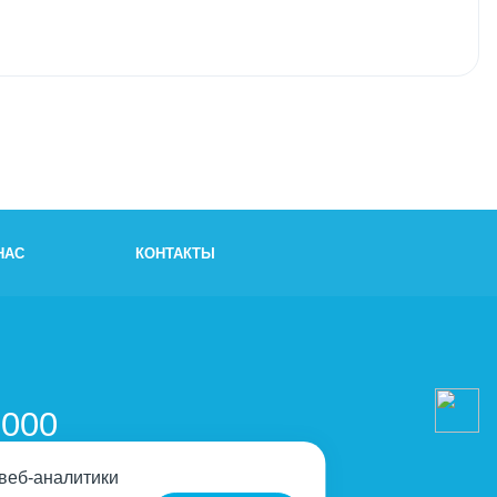
НАС
КОНТАКТЫ
и
-000
 веб-аналитики