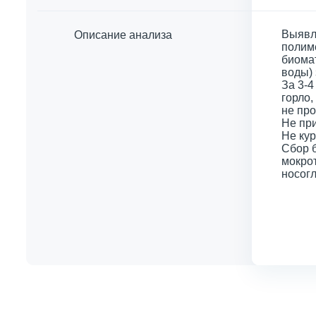
Выявле
Описание анализа
полим
биома
воды) 
За 3-4
горло,
не про
Не при
Не кур
Сбор 
мокрот
носогл