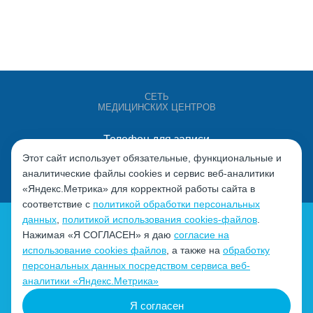
СЕТЬ
МЕДИЦИНСКИХ ЦЕНТРОВ
Телефон для записи
+7 (4932) 528-000
Этот сайт использует обязательные, функциональные и
аналитические файлы cookies и сервис веб-аналитики
«Яндекс.Метрика» для корректной работы сайта в
соответствие с
политикой обработки персональных
данных
,
политикой использования cookies-файлов
.
Нажимая «Я СОГЛАСЕН» я даю
согласие на
использование cookies файлов
, а также на
обработку
персональных данных посредством сервиса веб-
Политика обработки персональных данных
аналитики «Яндекс.Метрика»
Согласие на обработку персональных данных
Я согласен