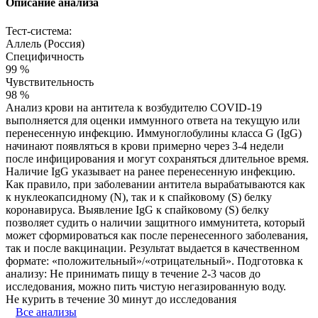
Описание анализа
Тест-система:
Аллель (Россия)
Специфичность
99 %
Чувствительность
98 %
Анализ крови на антитела к возбудителю COVID-19
выполняется для оценки иммунного ответа на текущую или
перенесенную инфекцию. Иммуноглобулины класса G (IgG)
начинают появляться в крови примерно через 3-4 недели
после инфицирования и могут сохраняться длительное время.
Наличие IgG указывает на ранее перенесенную инфекцию.
Как правило, при заболевании антитела вырабатываются как
к нуклеокапсидному (N), так и к спайковому (S) белку
коронавируса. Выявление IgG к спайковому (S) белку
позволяет судить о наличии защитного иммунитета, который
может сформироваться как после перенесенного заболевания,
так и после вакцинации. Результат выдается в качественном
формате: «положительный»/«отрицательный». Подготовка к
анализу: Не принимать пищу в течение 2-3 часов до
исследования, можно пить чистую негазированную воду.
Не курить в течение 30 минут до исследования
Все анализы