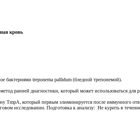
рная кровь
е бактериями treponema pallidum (бледной трепонемой).
о метод ранней диагностики, который может использоваться для
гену TmpA, который первым элиминируется после иммунного отв
овом исследовании. Подготовка к анализу: Не курить в течение