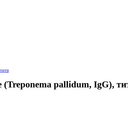
 титр
 (Treponema pallidum, IgG), ти