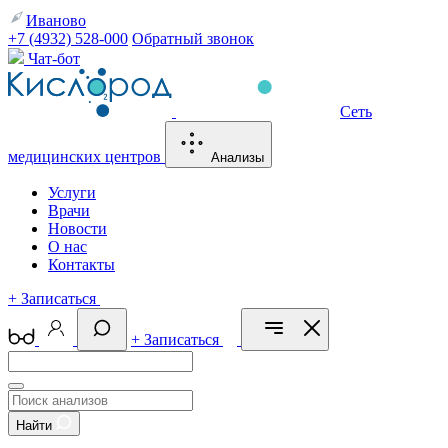
Иваново
+7 (4932) 528-000
Обратный звонок
Чат-бот
Сеть
медицинских центров
Анализы
Услуги
Врачи
Новости
О нас
Контакты
+
Записаться
+
Записаться
Найти