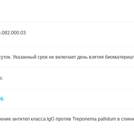
0
.082.000.03
суток. Указанный срок не включает день взятия биоматериа
р;
б.
ние антител класса IgG против Treponema pallidum в спинн