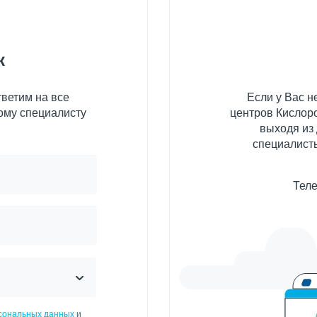
к
ветим на все
Если у Вас 
ому специалисту
центров Кислоро
выходя из
специалисты
Теле
рсональных данных
и