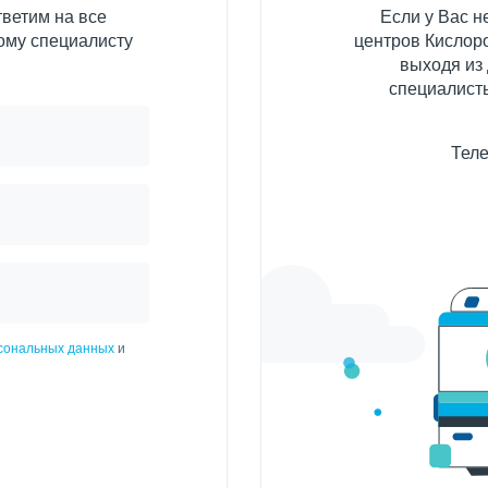
ветим на все
Если у Вас 
ому специалисту
центров Кислоро
выходя из
специалисты
Теле
рсональных данных
и