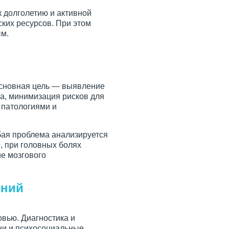
 долголетию и активной
ских ресурсов. При этом
ым.
Основная цель — выявление
та, минимизация рисков для
 патологиями и
юбая проблема анализируется
, при головных болях
ие мозгового
ений
вью. Диагностика и
ни и психосоциальные