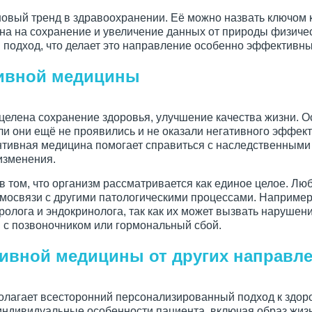
овый тренд в здравоохранении. Её можно назвать ключом к
ена на сохранение и увеличение данных от природы физиче
 подход, что делает это направление особенно эффективн
ивной медицины
елена сохранение здоровья, улучшение качества жизни. 
ли они ещё не проявились и не оказали негативного эффек
ентивная медицина помогает справиться с наследственными
изменения.
в том, что организм рассматривается как единое целое. Л
имосвязи с другими патологическими процессами. Например
ролога и эндокринолога, так как их может вызвать нарушен
с позвоночником или гормональный сбой.
ивной медицины от других направл
лагает всесторонний персонализированный подход к здоро
индивидуальные особенности пациента, включая образ жиз