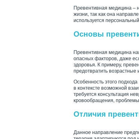
Превентивная медицина – н
жизни, так как она направл
используется персональный
Основы превент
Превентивная медицина нац
опасных факторов, даже ес
здоровья. К примеру, прев
предотвратить возрастные 
Особенность этого подхода 
в контексте возможной вза
требуется консультация нев
кровообращения, проблемы 
Отличия превент
Данное направление предпо
терапия адаптируются под 